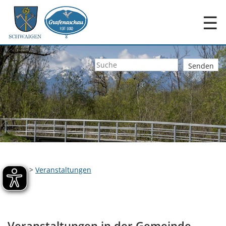
☰
Home
>
Veranstaltungen
Veranstaltungen in der Gemeinde