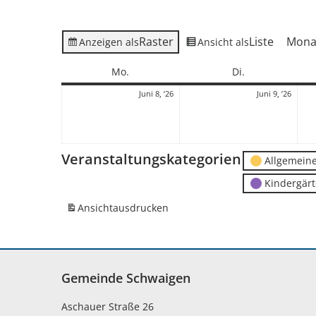
Raster
Liste
Mona
Anzeigen als
Ansicht als
Montag
Dienstag
Mo.
Di.
8.
9.
Juni 8, ’26
Juni 9, ’26
Juni
Juni
2026
2026
Veranstaltungskategorien
Allgemein
Kindergär
Ansicht
ausdrucken
Gemeinde Schwaigen
Aschauer Straße 26