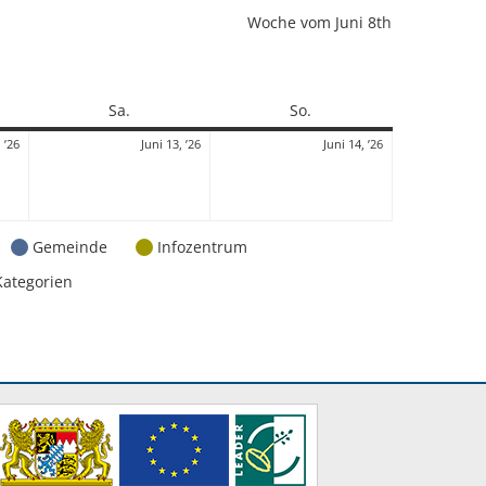
Woche vom Juni 8th
Samstag
Sonntag
Sa.
So.
12.
13.
14.
 ’26
Juni 13, ’26
Juni 14, ’26
Juni
Juni
Juni
2026
2026
2026
Gemeinde
Infozentrum
Kategorien