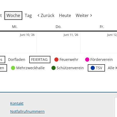
t
Woche
Tag
Zurück
Heute
Weiter
Mittwoch
Donnerstag
Freitag
Mi.
Do.
Fr.
10.
11.
Juni 10, ’26
Juni 11, ’26
Juni 12,
Juni
Juni
2026
2026
es
Dorfladen
FEIERTAG
Feuerwehr
Förderverein
ten
Mehrzweckhalle
Schützenverein
TSV
Alle 
Kontakt
Notfallrufnummern