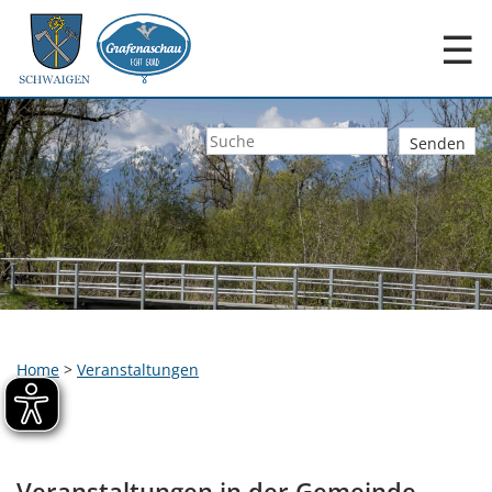
☰
Home
>
Veranstaltungen
Veranstaltungen in der Gemeinde