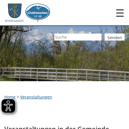
☰
Home
>
Veranstaltungen
Veranstaltungen in der Gemeinde