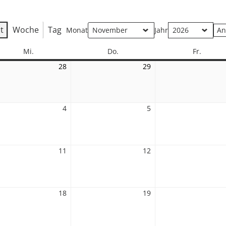
t
Woche
Tag
Monat
Jahr
Mittwoch
Donnerstag
Freitag
Mi.
Do.
Fr.
28
28.
29
29.
ber
Oktober
Oktober
2026
2026
4
4.
5
5.
mber
November
November
2026
2026
11
11.
12
12.
mber
November
November
2026
2026
18
18.
19
19.
mber
November
November
2026
2026