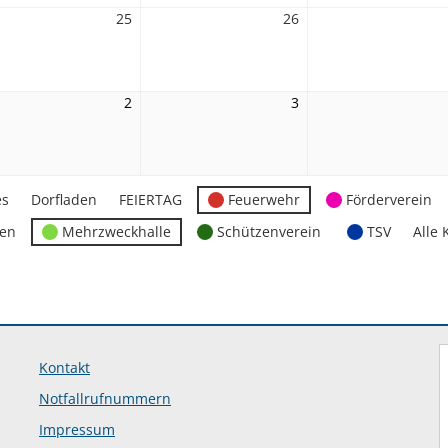
25
25.
26
26.
mber
November
November
2026
2026
2
2.
3
3.
mber
Dezember
Dezember
2026
2026
es
Dorfladen
FEIERTAG
Feuerwehr
Förderverein
ten
Mehrzweckhalle
Schützenverein
TSV
Alle 
Kontakt
Notfallrufnummern
Impressum