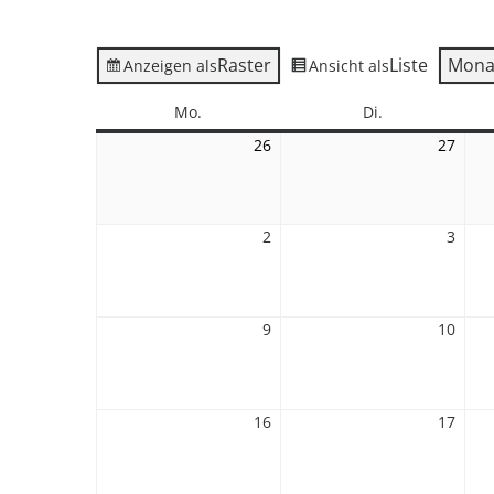
Raster
Liste
Mona
Anzeigen als
Ansicht als
Montag
Dienstag
Mo.
Di.
26
26.
27
27.
Oktober
Okto
2026
2026
2
2.
3
3.
November
Nove
2026
2026
9
9.
10
10.
November
Nove
2026
2026
16
16.
17
17.
November
Nove
2026
2026