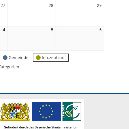
27
27.
28
28.
29
29.
November
November
November
2026
2026
2026
4
4.
5
5.
6
6.
Dezember
Dezember
Dezember
2026
2026
2026
Gemeinde
Infozentrum
Kategorien