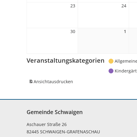
23
23.
24
24.
November
Nove
2026
2026
30
30.
1
1.
November
Deze
2026
2026
Veranstaltungskategorien
Allgemein
Kindergär
Ansicht
ausdrucken
Gemeinde Schwaigen
Aschauer Straße 26
82445 SCHWAIGEN-GRAFENASCHAU