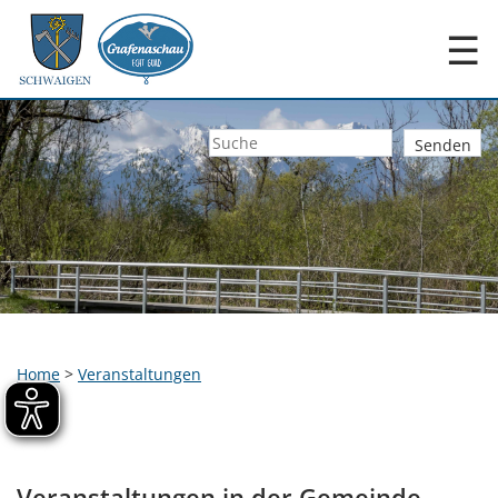
☰
Home
>
Veranstaltungen
Veranstaltungen in der Gemeinde