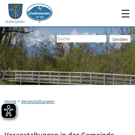
☰
Home
>
Veranstaltungen
Veranstaltungen in der Gemeinde