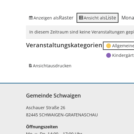
Raster
Liste
Mona
Anzeigen als
Ansicht als
In diesem Zeitraum sind keine Veranstaltungen gepl
Veranstaltungskategorien
Allgemein
Kindergär
Ansicht
ausdrucken
Gemeinde Schwaigen
Aschauer Straße 26
82445 SCHWAIGEN-GRAFENASCHAU
Öffnungszeiten
Mo. u. Do. 14:00 – 17:00 Uhr