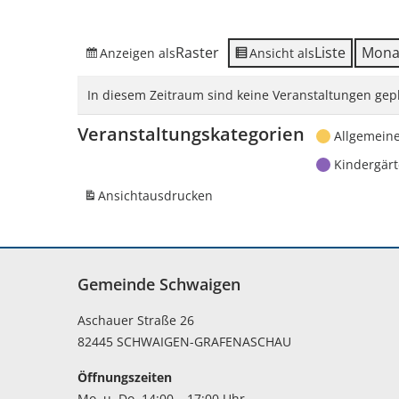
Raster
Liste
Mona
Anzeigen als
Ansicht als
In diesem Zeitraum sind keine Veranstaltungen gepl
Veranstaltungskategorien
Allgemein
Kindergär
Ansicht
ausdrucken
Gemeinde Schwaigen
Aschauer Straße 26
82445 SCHWAIGEN-GRAFENASCHAU
Öffnungszeiten
Mo. u. Do. 14:00 – 17:00 Uhr