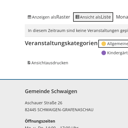
Raster
Liste
Mona
Anzeigen als
Ansicht als
In diesem Zeitraum sind keine Veranstaltungen gepl
Veranstaltungskategorien
Allgemein
Kindergär
Ansicht
ausdrucken
Gemeinde Schwaigen
Aschauer Straße 26
82445 SCHWAIGEN-GRAFENASCHAU
Öffnungszeiten
Mo. u. Do. 14:00 – 17:00 Uhr