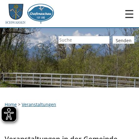
☰
Home
>
Veranstaltungen
Veranstaltungen in der Gemeinde