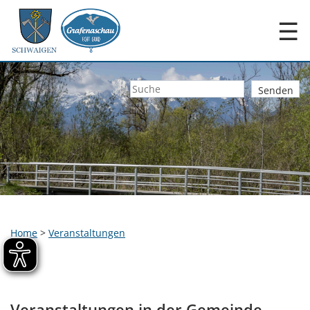
☰
Home
>
Veranstaltungen
Veranstaltungen in der Gemeinde