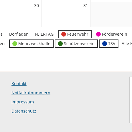
30
30.
31
31.
mber
Dezember
Dezember
2026
2026
es
Dorfladen
FEIERTAG
Feuerwehr
Förderverein
ten
Mehrzweckhalle
Schützenverein
TSV
Alle 
Kontakt
Notfallrufnummern
Impressum
Datenschutz