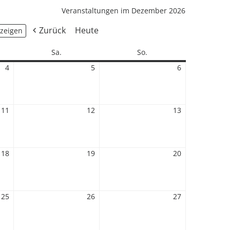
Veranstaltungen im Dezember 2026
Zurück
Heute
Samstag
Sonntag
Sa.
So.
4
4.
5
5.
6
6.
Dezember
Dezember
Dezember
2026
2026
2026
11
11.
12
12.
13
13.
Dezember
Dezember
Dezember
2026
2026
2026
18
18.
19
19.
20
20.
Dezember
Dezember
Dezember
2026
2026
2026
25
25.
26
26.
27
27.
Dezember
Dezember
Dezember
2026
2026
2026