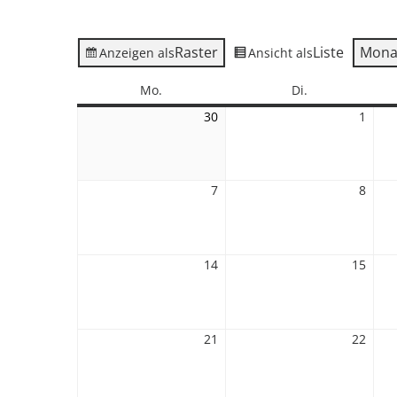
Raster
Liste
Mona
Anzeigen als
Ansicht als
Montag
Dienstag
Mo.
Di.
30
30.
1
1.
November
Deze
2026
2026
7
7.
8
8.
Dezember
Deze
2026
2026
14
14.
15
15.
Dezember
Deze
2026
2026
21
21.
22
22.
Dezember
Deze
2026
2026