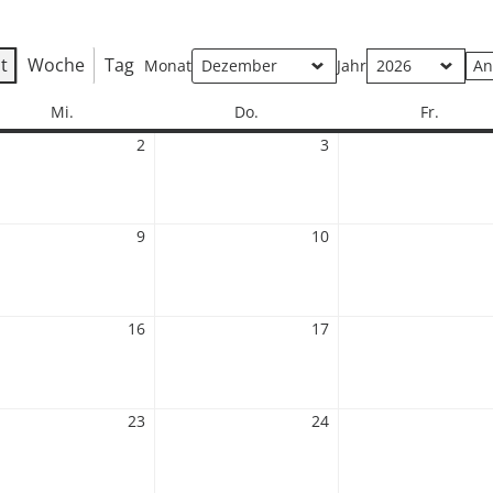
t
Woche
Tag
Monat
Jahr
Mittwoch
Donnerstag
Freitag
Mi.
Do.
Fr.
2
2.
3
3.
mber
Dezember
Dezember
2026
2026
9
9.
10
10.
mber
Dezember
Dezember
2026
2026
16
16.
17
17.
mber
Dezember
Dezember
2026
2026
23
23.
24
24.
mber
Dezember
Dezember
2026
2026