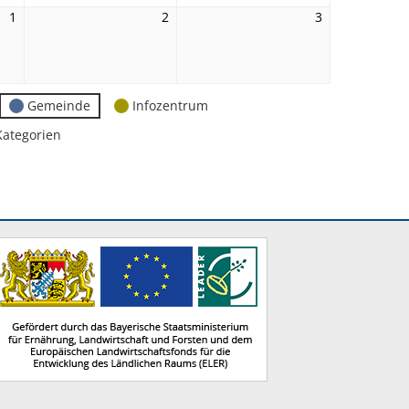
1
1.
2
2.
3
3.
Januar
Januar
Januar
2027
2027
2027
Gemeinde
Infozentrum
Kategorien