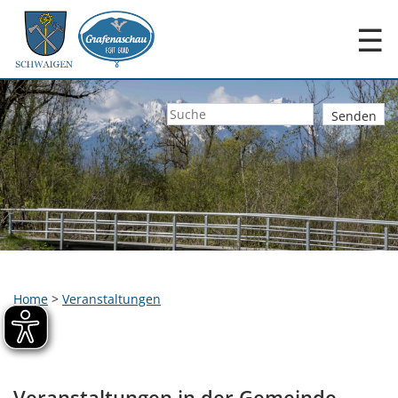
☰
Home
>
Veranstaltungen
Veranstaltungen in der Gemeinde