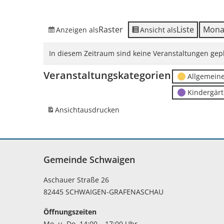
Raster
Liste
Mona
Anzeigen als
Ansicht als
In diesem Zeitraum sind keine Veranstaltungen gepl
Veranstaltungskategorien
Allgemein
Kindergär
Ansicht
ausdrucken
Gemeinde Schwaigen
Aschauer Straße 26
82445 SCHWAIGEN-GRAFENASCHAU
Öffnungszeiten
Mo. u. Do. 14:00 – 17:00 Uhr