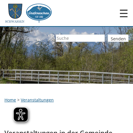
☰
Home
>
Veranstaltungen
Veranstaltungen in der Gemeinde