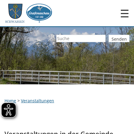
☰
Home
>
Veranstaltungen
Veranstaltungen in der Gemeinde