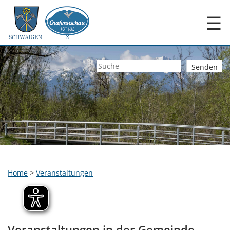
☰
Home
>
Veranstaltungen
Veranstaltungen in der Gemeinde