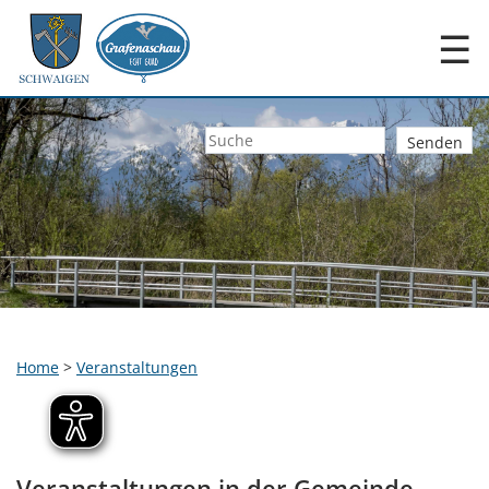
☰
Home
>
Veranstaltungen
Veranstaltungen in der Gemeinde