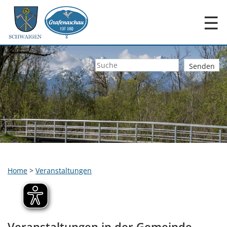
☰
Home
>
Veranstaltungen
Veranstaltungen in der Gemeinde