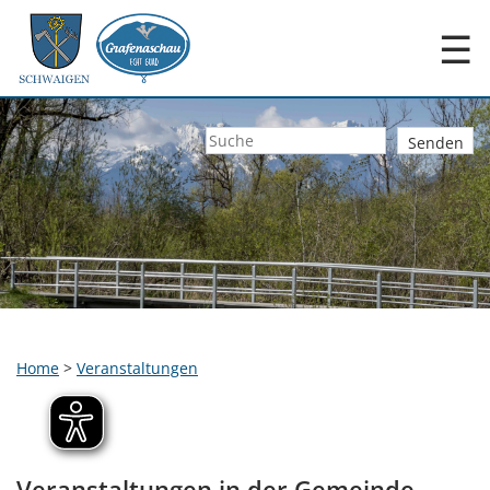
☰
Home
>
Veranstaltungen
Veranstaltungen in der Gemeinde