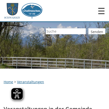
☰
Home
>
Veranstaltungen
Veranstaltungen in der Gemeinde