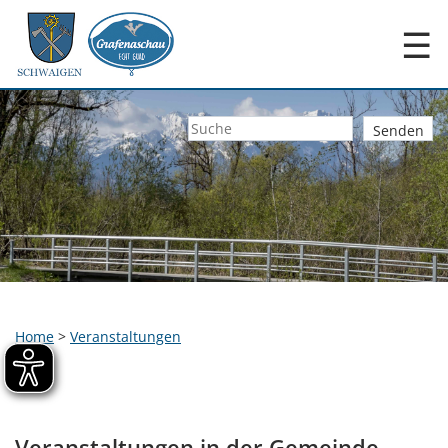
☰
Home
>
Veranstaltungen
Veranstaltungen in der Gemeinde