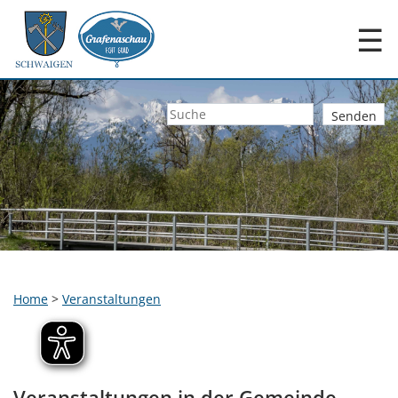
☰
Home
>
Veranstaltungen
Veranstaltungen in der Gemeinde