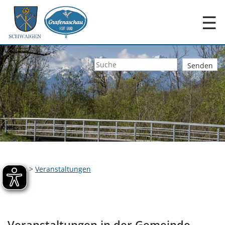
☰
Home
>
Veranstaltungen
Veranstaltungen in der Gemeinde