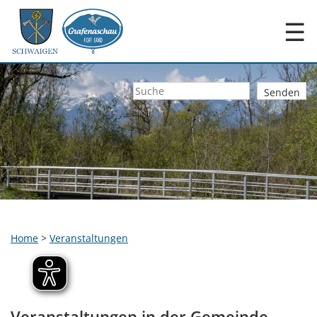
☰
Home
>
Veranstaltungen
Veranstaltungen in der Gemeinde