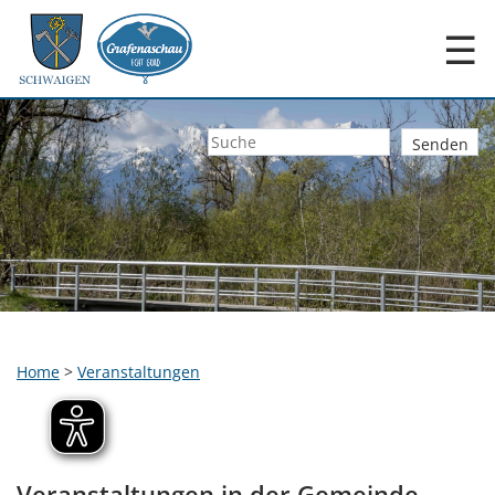
☰
Home
>
Veranstaltungen
Veranstaltungen in der Gemeinde