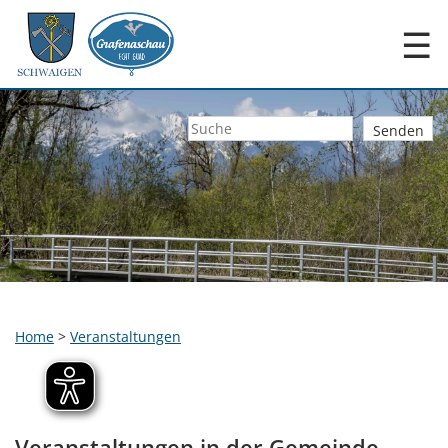
☰
Home
>
Veranstaltungen
Veranstaltungen in der Gemeinde