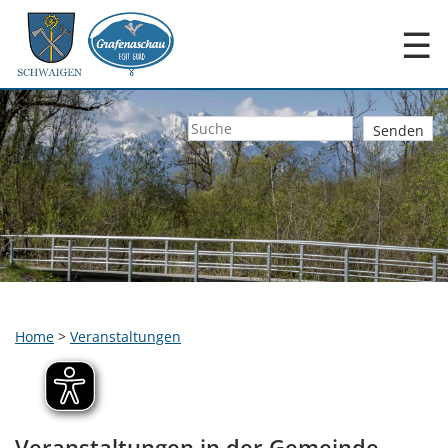
☰
Home
>
Veranstaltungen
Veranstaltungen in der Gemeinde