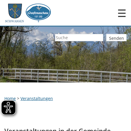
☰
Home
>
Veranstaltungen
Veranstaltungen in der Gemeinde