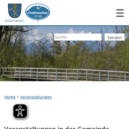
☰
Home
>
Veranstaltungen
Veranstaltungen in der Gemeinde