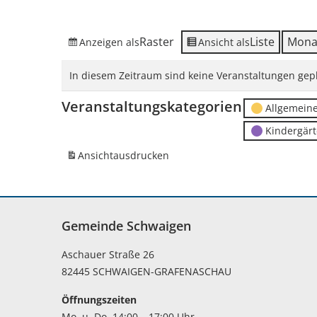
Raster
Liste
Mona
Anzeigen als
Ansicht als
In diesem Zeitraum sind keine Veranstaltungen gepl
Veranstaltungskategorien
Allgemein
Kindergär
Ansicht
ausdrucken
Gemeinde Schwaigen
Aschauer Straße 26
82445 SCHWAIGEN-GRAFENASCHAU
Öffnungszeiten
Mo. u. Do. 14:00 – 17:00 Uhr