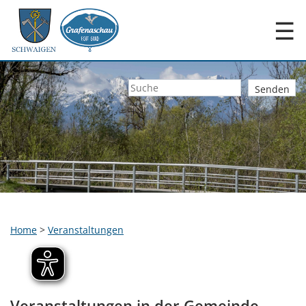
☰
Home
>
Veranstaltungen
Veranstaltungen in der Gemeinde