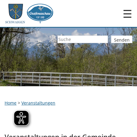
☰
Home
>
Veranstaltungen
Veranstaltungen in der Gemeinde