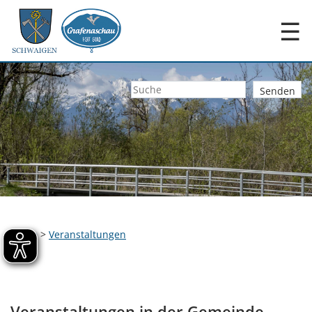
☰
Home
>
Veranstaltungen
Veranstaltungen in der Gemeinde