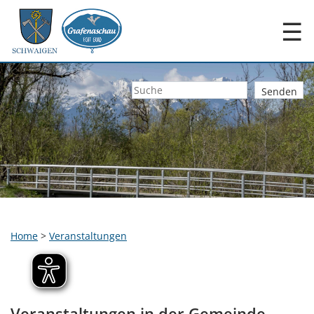
☰
Home
>
Veranstaltungen
Veranstaltungen in der Gemeinde