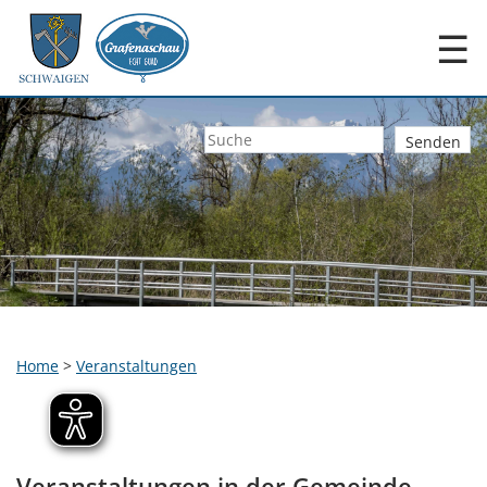
☰
Home
>
Veranstaltungen
Veranstaltungen in der Gemeinde