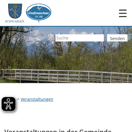
☰
Home
>
Veranstaltungen
Veranstaltungen in der Gemeinde