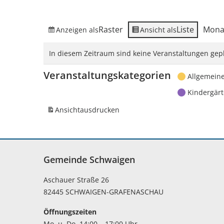
Raster
Liste
Mona
Anzeigen als
Ansicht als
In diesem Zeitraum sind keine Veranstaltungen gepl
Veranstaltungskategorien
Allgemein
Kindergär
Ansicht
ausdrucken
Gemeinde Schwaigen
Aschauer Straße 26
82445 SCHWAIGEN-GRAFENASCHAU
Öffnungszeiten
Mo. u. Do. 14:00 – 17:00 Uhr