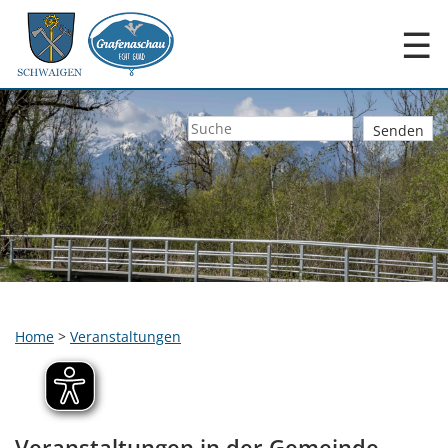
☰
Home
>
Veranstaltungen
Veranstaltungen in der Gemeinde