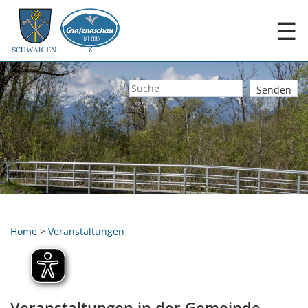
☰
Home
>
Veranstaltungen
Veranstaltungen in der Gemeinde