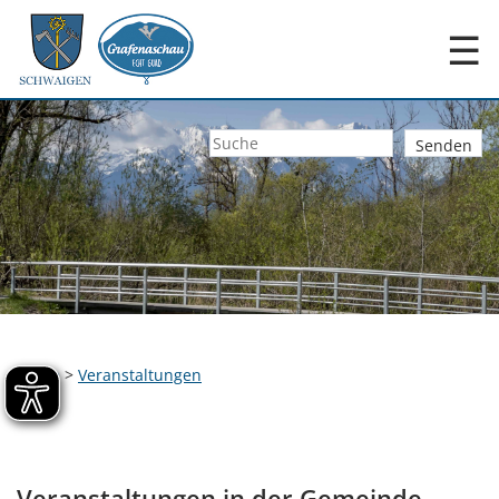
☰
Home
>
Veranstaltungen
Veranstaltungen in der Gemeinde