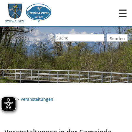
☰
Home
>
Veranstaltungen
Veranstaltungen in der Gemeinde