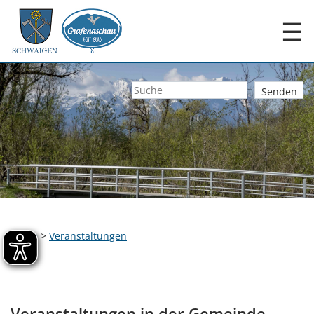
☰
Home
>
Veranstaltungen
Veranstaltungen in der Gemeinde