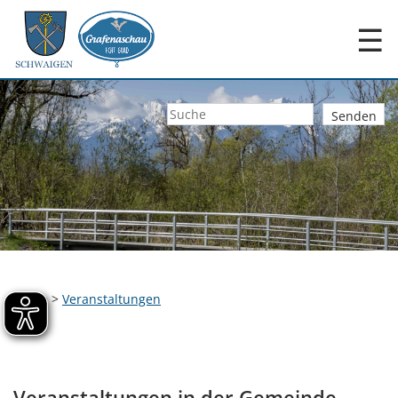
☰
Home
>
Veranstaltungen
Veranstaltungen in der Gemeinde