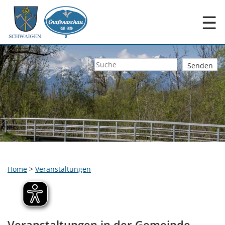
☰
Home
>
Veranstaltungen
Veranstaltungen in der Gemeinde