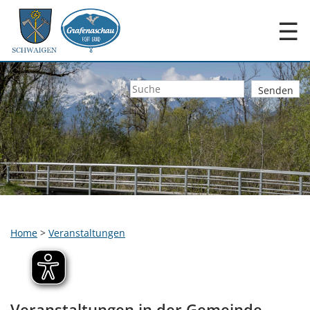
☰
Home
>
Veranstaltungen
Veranstaltungen in der Gemeinde