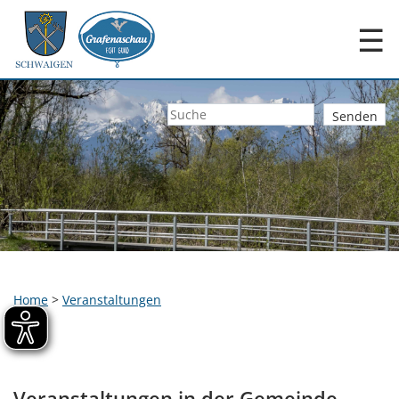
☰
Home
>
Veranstaltungen
Veranstaltungen in der Gemeinde