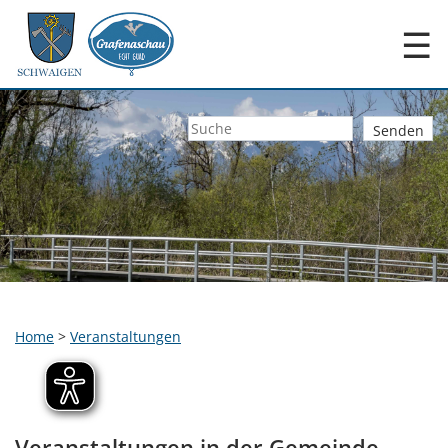
☰
Home
>
Veranstaltungen
Veranstaltungen in der Gemeinde