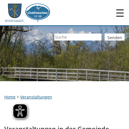
☰
Home
>
Veranstaltungen
Veranstaltungen in der Gemeinde